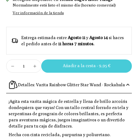
Normalmente está listo el mismo día (horario comercial)
Ver información de la tienda
Entrega estimada entre
Agosto 11
y
Agosto 14
si haces
el pedido antes de
11 horas 7 minutos
.
Añadir a la cesta
-
9,95 €
Detalles: Varita Rainbow Glitter Star Wand · Rockahula
¡Agita esta varita mágica de estrella y llena de brillo arcoíris
dondequiera que vayas! Con un tallo central forrado en tela y
serpentinas de grosgrain de colores brillantes, es perfecta
para aventuras mágicas, juegos imaginativos o un divertido
detalle para tu caja de disfraces.
Hecha con cinta reciclada, purpurina y poliuretano.