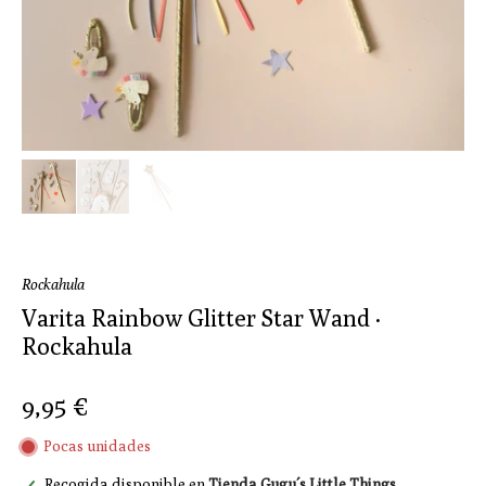
Rockahula
Varita Rainbow Glitter Star Wand ·
Rockahula
9,95 €
Pocas unidades
Recogida disponible en
Tienda Gugu´s Little Things