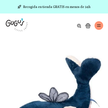
ltar al
ontenido
Recogida en tienda GRATIS en menos de 24h