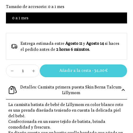
Tamaño de accesorio:
0 a 1 mes
0 a 1 mes
Entrega estimada entre
Agosto 11
y
Agosto 14
si haces
el pedido antes de
2 horas 6 minutos
.
Añadir a la cesta
-
34,00 €
Detalles: Camisita primera puesta Skin Berna Talcum·
Lillymom
La camisita batista de bebé de Lillymom en color blanco roto
es una prenda diseñada teniendo en cuenta la delicada piel
del bebé.
Confeccionada en un suave tejido de batista, brinda
comodidad y frescura.
Su diseño cuenta con un bonito cuello bordado que añade un