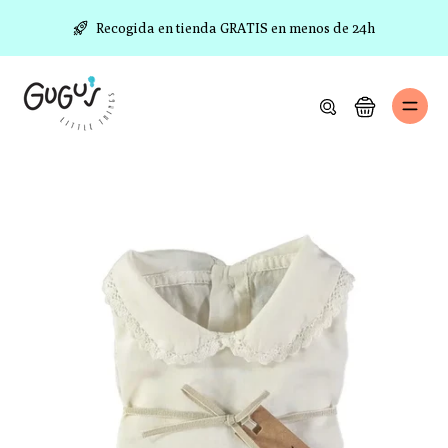
ltar al
ontenido
Recogida en tienda GRATIS en menos de 24h