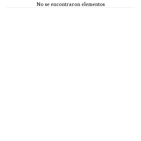
No se encontraron elementos
ENVÍO GRATUITO
Envío gratuito en pedidos superiores a 65€ (España
peninsular)
DEVOLUCIONES
Dispones de 15 días para realizar las devoluciones